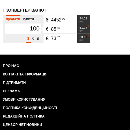
КОНВЕРТЕР ВАЛЮТ
44.52
продати
купити
00
₴
4452
грн
51.97
66
€
85
грн
60.60
47
£
73
$
€
£
грн
ПРО НАС
КОНТАКТНА ІНФОРМАЦІЯ
ПІДТРИМАТИ
РЕКЛАМА
УМОВИ КОРИСТУВАННЯ
ПОЛІТИКА КОНФІДЕНЦІЙНОСТІ
РЕДАКЦІЙНА ПОЛІТИКА
ЦЕНЗОР НЕТ НОВИНИ