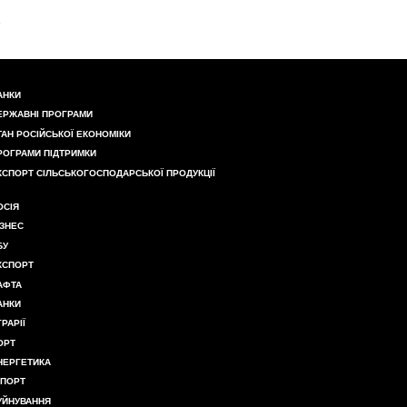
АНКИ
ЕРЖАВНІ ПРОГРАМИ
ТАН РОСІЙСЬКОЇ ЕКОНОМІКИ
РОГРАМИ ПІДТРИМКИ
КСПОРТ СІЛЬСЬКОГОСПОДАРСЬКОЇ ПРОДУКЦІЇ
ОСІЯ
ІЗНЕС
БУ
КСПОРТ
АФТА
АНКИ
ГРАРІЇ
ОРТ
НЕРГЕТИКА
МПОРТ
УЙНУВАННЯ