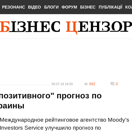
РЕЗОНАНС
ВІДЕО
БЛОГИ
ФОРУМ
БІЗНЕС
ПУБЛІКАЦІЇ
КО
682
0
09.07.18 18:50
позитивного" прогноз по
краины
Международное рейтинговое агентство Moody's
Investors Service улучшило прогноз по