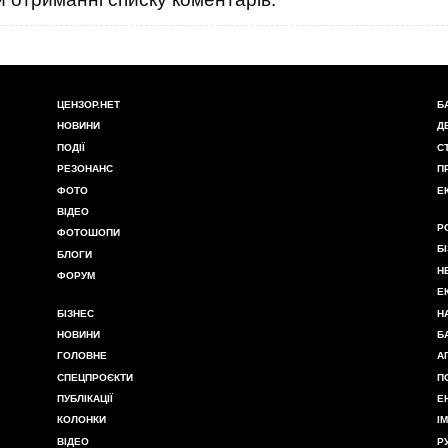
ЦЕНЗОР.НЕТ
Б
НОВИНИ
Д
ПОДІЇ
С
РЕЗОНАНС
П
ФОТО
Е
ВІДЕО
Р
ФОТОШОПИ
Б
БЛОГИ
Н
ФОРУМ
Е
БІЗНЕС
Н
НОВИНИ
Б
ГОЛОВНЕ
А
СПЕЦПРОЄКТИ
П
ПУБЛІКАЦІЇ
Е
КОЛОНКИ
І
ВІДЕО
Р