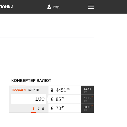
ЛОНКИ
Вхід
КОНВЕРТЕР ВАЛЮТ
44.51
продати
купити
00
₴
4451
грн
51.89
78
€
85
грн
60.60
45
£
73
$
€
£
грн