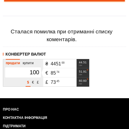
Сталася помилка при отриманні списку
коментарів.
КОНВЕРТЕР ВАЛЮТ
44.51
продати
купити
00
₴
4451
грн
51.91
74
€
85
грн
60.60
45
£
73
$
€
£
грн
ПРО НАС
КОНТАКТНА ІНФОРМАЦІЯ
ПІДТРИМАТИ