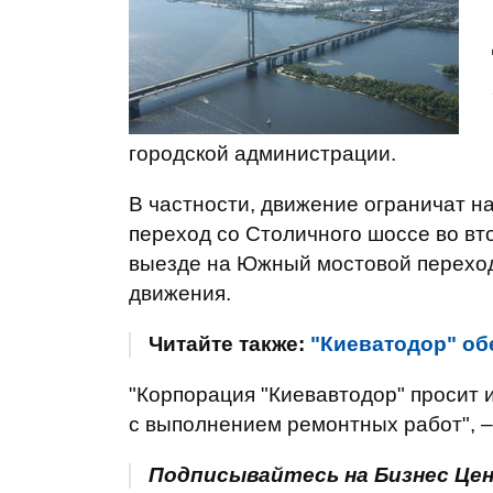
городской администрации.
В частности, движение ограничат 
переход со Столичного шоссе во вт
выезде на Южный мостовой переход
движения.
Читайте также:
"Киеватодор" об
"Корпорация "Киевавтодор" просит 
с выполнением ремонтных работ", –
Подписывайтесь на Бизнес Це