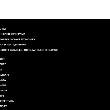
АНКИ
ЕРЖАВНІ ПРОГРАМИ
ТАН РОСІЙСЬКОЇ ЕКОНОМІКИ
РОГРАМИ ПІДТРИМКИ
КСПОРТ СІЛЬСЬКОГОСПОДАРСЬКОЇ ПРОДУКЦІЇ
ОСІЯ
ІЗНЕС
БУ
КСПОРТ
АФТА
АНКИ
ГРАРІЇ
ОРТ
НЕРГЕТИКА
МПОРТ