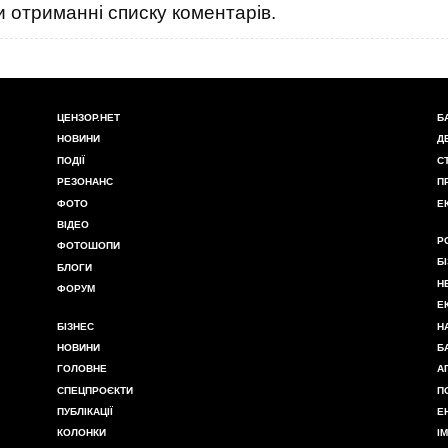
 отриманні списку коментарів.
ЦЕНЗОР.НЕТ
Б
НОВИНИ
Д
ПОДІЇ
С
РЕЗОНАНС
П
ФОТО
Е
ВІДЕО
Р
ФОТОШОПИ
Б
БЛОГИ
Н
ФОРУМ
Е
БІЗНЕС
Н
НОВИНИ
Б
ГОЛОВНЕ
А
СПЕЦПРОЄКТИ
П
ПУБЛІКАЦІЇ
Е
КОЛОНКИ
І