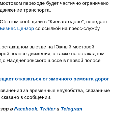
мостовом переходе будет частично ограничено
движение транспорта.
Об этом сообщили в "Киевавтодоре", передает
Бизнес Цензор
со ссылкой на пресс-службу
на эстакадном выезде на Южный мостовой
орой полосе движения, а также на эстакадном
 с Надднепрянского шоссе в первой полосе
ещает отказаться от ямочного ремонта дорог
извинения за временные неудобства, связанные
 сказано в сообщении.
нзор в
Facebook
,
Twitter
и
Telegram