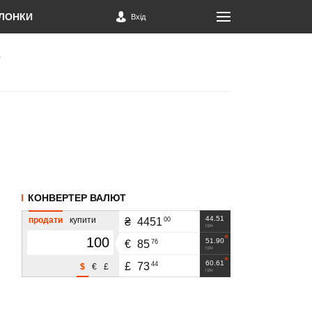
ЛОНКИ
Вхід
КОНВЕРТЕР ВАЛЮТ
44.51
продати
купити
00
₴
4451
грн
51.90
76
€
85
грн
60.61
44
£
73
$
€
£
грн