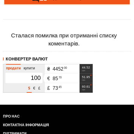
Сталася помилка при отриманні списку
коментарів.
КОНВЕРТЕР ВАЛЮТ
44.52
продати
купити
00
₴
4452
грн
51.95
70
€
85
грн
60.61
45
£
73
$
€
£
грн
ПРО НАС
КОНТАКТНА ІНФОРМАЦІЯ
ПІДТРИМАТИ