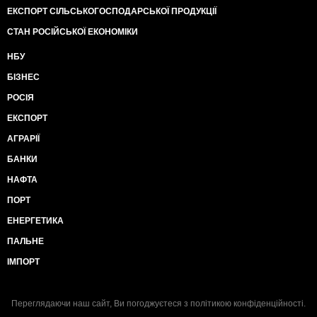
ЕКСПОРТ СІЛЬСЬКОГОСПОДАРСЬКОЇ ПРОДУКЦІЇ
СТАН РОСІЙСЬКОЇ ЕКОНОМІКИ
НБУ
БІЗНЕС
РОСІЯ
ЕКСПОРТ
АГРАРІЇ
БАНКИ
НАФТА
ПОРТ
ЕНЕРГЕТИКА
ПАЛЬНЕ
ІМПОРТ
Переглядаючи наш сайт, Ви погоджуєтеся з
політикою конфіденційності
.