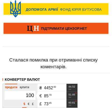
Сталася помилка при отриманні списку
коментарів.
КОНВЕРТЕР ВАЛЮТ
44.52
продати
купити
00
₴
4452
грн
51.95
70
€
85
грн
60.61
45
£
73
$
€
£
грн