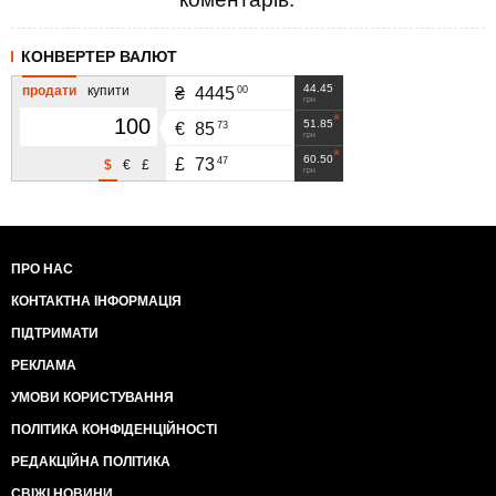
КОНВЕРТЕР ВАЛЮТ
44.45
продати
купити
00
₴
4445
грн
51.85
73
€
85
грн
60.50
47
£
73
$
€
£
грн
ПРО НАС
КОНТАКТНА ІНФОРМАЦІЯ
ПІДТРИМАТИ
РЕКЛАМА
УМОВИ КОРИСТУВАННЯ
ПОЛІТИКА КОНФІДЕНЦІЙНОСТІ
РЕДАКЦІЙНА ПОЛІТИКА
СВІЖІ НОВИНИ