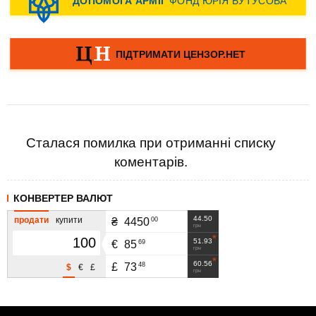
Сталася помилка при отриманні списку
коментарів.
КОНВЕРТЕР ВАЛЮТ
44.50
продати
купити
00
₴
4450
грн
51.93
69
€
85
грн
60.56
48
£
73
$
€
£
грн