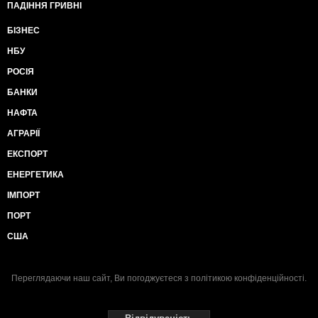
ПАДІННЯ ГРИВНІ
БІЗНЕС
НБУ
РОСІЯ
БАНКИ
НАФТА
АГРАРІЇ
ЕКСПОРТ
ЕНЕРГЕТИКА
ІМПОРТ
ПОРТ
США
Переглядаючи наш сайт, Ви погоджуєтеся з
політикою конфіденційності
.