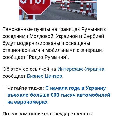
Таможенные пункты на границах Румынии с
соседними Молдовой, Украиной и Сербией
будут модернизированы и оснащены
стационарными и мобильными сканерами,
сообщает "Радио Румыния".
Об этом со ссылкой на
Интерфакс-Украина
сообщает
Бизнес Цензор
.
Читайте также:
С начала года в Украину
въехало больше 600 тысяч автомобилей
на еврономерах
По словам министра государственных