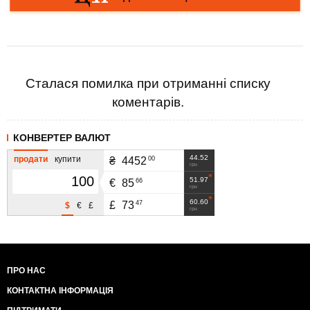
Сталася помилка при отриманні списку
коментарів.
КОНВЕРТЕР ВАЛЮТ
44.52
продати
купити
00
₴
4452
грн
51.97
66
€
85
грн
60.60
47
£
73
$
€
£
грн
ПРО НАС
КОНТАКТНА ІНФОРМАЦІЯ