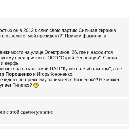
остью он в 2012 г. слил свою партию Сильная Украина
его изволите, мой президент?" Причем фамилия и
вижимости на улице Электриков, 26, где и находится
другому предприятию - ООО "Строй-Реновация". Среди
 и верфь.
и месяца назад самой ПАО "Кузня на Рыбальском", а ее
етр Порошенко
и ИгорьКононенко.
 Президент по-прежнему занимается бизнесом?! Не может
окупает Тигипко?
и с этой сделки уплатит.