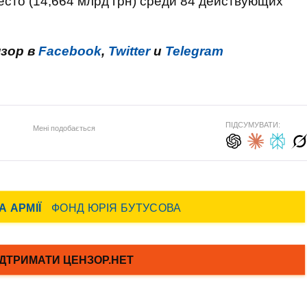
есто (14,664 млрд грн) среди 84 действующих
нзор в
Facebook
,
Twitter
и
Telegram
ПІДСУМУВАТИ:
Мені подобається