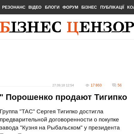
РЕЗОНАНС
ВІДЕО
БЛОГИ
ФОРУМ
БІЗНЕС
ПУБЛІКАЦІЇ
КО
17 860
56
27.09.18 12:54
" Порошенко продают Тигипко
Группа "ТАС" Сергея Тигипко достигла
предварительной договоренности о покупке
завода "Кузня на Рыбальском" у президента