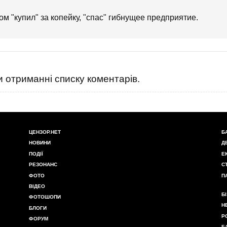
ом "купил" за копейку, "спас" гибнущее предприятие.
 отриманні списку коментарів.
ЦЕНЗОР.НЕТ
Б
НОВИНИ
Д
ПОДІЇ
Е
РЕЗОНАНС
С
ФОТО
П
ВІДЕО
Б
ФОТОШОПИ
Н
БЛОГИ
Р
ФОРУМ
Б