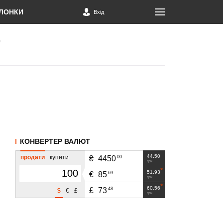
ЛОНКИ
Вхід
КОНВЕРТЕР ВАЛЮТ
44.50
продати
купити
00
₴
4450
грн
51.93
69
€
85
грн
60.56
48
£
73
$
€
£
грн