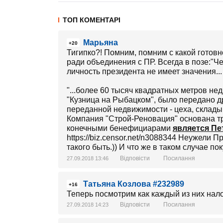
ТОП КОМЕНТАРІ
Марьяна
+20
Тигипко?! Помним, помним с какой готовн
ради объединения с ПР. Всегда в позе:"Ч
личность президента не имеет значения...
"...более 60 тысяч квадратных метров нед
"Кузница на Рыбацком", было передано 
переданной недвижимости - цеха, склады
Компания "Строй-Реновация" основана тр
конечными бенефициарами
является П
https://biz.censor.net/n3088344 Неужели
такого быть.)) И что же в таком случае п
Відповісти
Посилання
27.09.2018 13:46
Татьяна Козлова #232989
+16
Теперь посмотрим как каждый из них налог
Відповісти
Посилання
27.09.2018 14:23