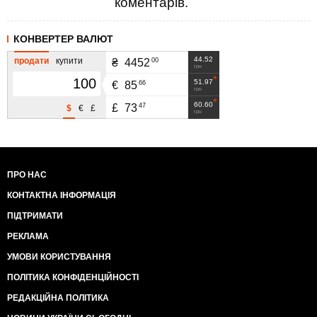
коментарів.
КОНВЕРТЕР ВАЛЮТ
44.52
продати
купити
00
₴
4452
грн
51.97
66
€
85
грн
60.60
47
£
73
$
€
£
грн
ПРО НАС
КОНТАКТНА ІНФОРМАЦІЯ
ПІДТРИМАТИ
РЕКЛАМА
УМОВИ КОРИСТУВАННЯ
ПОЛІТИКА КОНФІДЕНЦІЙНОСТІ
РЕДАКЦІЙНА ПОЛІТИКА