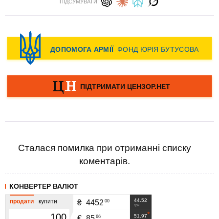
ПІДСУМУВАТИ:
Сталася помилка при отриманні списку
коментарів.
КОНВЕРТЕР ВАЛЮТ
44.52
продати
купити
00
₴
4452
грн
51.97
66
€
85