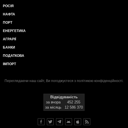
РОСІЯ
НАФТА
ПОРТ
ЕНЕРГЕТИКА
АГРАРІЇ
БАНКИ
ПОДАТКОВА
ІМПОРТ
Переглядаючи наш сайт, Ви погоджуєтеся з
політикою конфіденційності
.
Відвідуваність
за вчора
452 255
за місяць
12 586 370