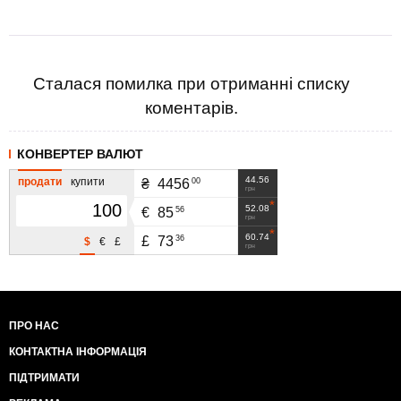
Сталася помилка при отриманні списку
коментарів.
КОНВЕРТЕР ВАЛЮТ
44.56
продати
купити
00
₴
4456
грн
52.08
56
€
85
грн
60.74
36
£
73
$
€
£
грн
ПРО НАС
КОНТАКТНА ІНФОРМАЦІЯ
ПІДТРИМАТИ