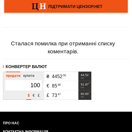
Сталася помилка при отриманні списку
коментарів.
КОНВЕРТЕР ВАЛЮТ
44.52
продати
купити
00
₴
4452
грн
51.97
66
€
85
грн
60.60
47
£
73
$
€
£
грн
ПРО НАС
КОНТАКТНА ІНФОРМАЦІЯ