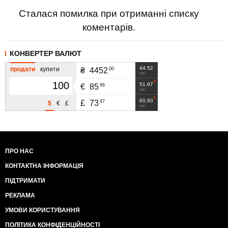
Сталася помилка при отриманні списку
коментарів.
КОНВЕРТЕР ВАЛЮТ
44.52
продати
купити
00
₴
4452
грн
51.97
66
€
85
грн
60.60
47
£
73
$
€
£
грн
ПРО НАС
КОНТАКТНА ІНФОРМАЦІЯ
ПІДТРИМАТИ
РЕКЛАМА
УМОВИ КОРИСТУВАННЯ
ПОЛІТИКА КОНФІДЕНЦІЙНОСТІ