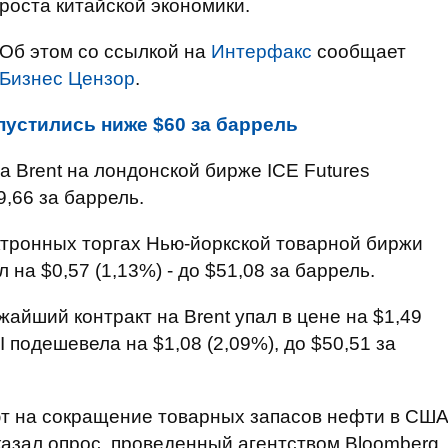
роста китайской экономики.
Об этом со ссылкой на
Интерфакс
сообщает
Бизнес Цензор
.
пустились ниже $60 за баррель
 Brent на лондонской бирже ICE Futures
9,66 за баррель.
ктронных торгах Нью-йоркской товарной биржи
на $0,57 (1,13%) - до $51,08 за баррель.
жайший контракт на Brent упал в цене на $1,49
TI подешевела на $1,08 (2,09%), до $50,51 за
т на сокращение товарных запасов нефти в СШ
оказал опрос, проведенный агентством Bloomberg,