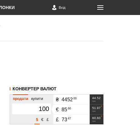
ЛОНКИ
Вхід
КОНВЕРТЕР ВАЛЮТ
44.52
продати
купити
00
₴
4452
грн
51.97
66
€
85
грн
60.60
47
£
73
$
€
£
грн