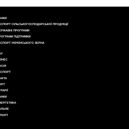
АНКИ
КСПОРТ СІЛЬСЬКОГОСПОДАРСЬКОЇ ПРОДУКЦІЇ
ЕРЖАВНІ ПРОГРАМИ
РОГРАМИ ПІДТРИМКИ
КСПОРТ УКРАЇНСЬКОГО ЗЕРНА
БУ
ІЗНЕС
ОСІЯ
КСПОРТ
АФТА
ОРТ
ГРАРІЇ
АНКИ
НЕРГЕТИКА
АЛЬНЕ
МПОРТ