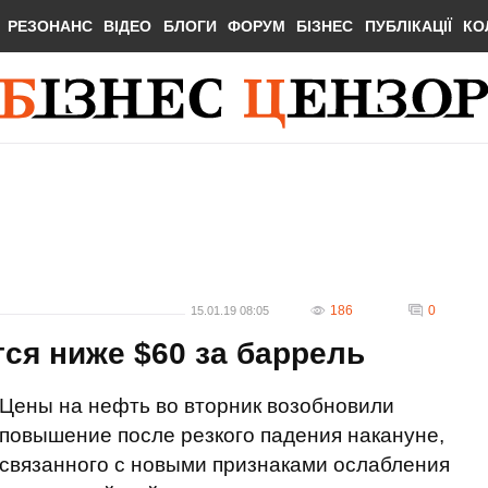
РЕЗОНАНС
ВІДЕО
БЛОГИ
ФОРУМ
БІЗНЕС
ПУБЛІКАЦІЇ
КО
186
0
15.01.19 08:05
ся ниже $60 за баррель
Цены на нефть во вторник возобновили
повышение после резкого падения накануне,
связанного с новыми признаками ослабления