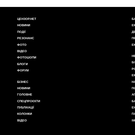
ЦЕНЗОР.НЕТ
Б
НОВИНИ
Е
ПОДІЇ
Д
РЕЗОНАНС
П
ФОТО
Е
ВІДЕО
Н
ФОТОШОПИ
Б
БЛОГИ
Р
ФОРУМ
Е
БІЗНЕС
Н
НОВИНИ
П
ГОЛОВНЕ
А
СПЕЦПРОЄКТИ
Б
ПУБЛІКАЦІЇ
Е
КОЛОНКИ
П
ВІДЕО
І