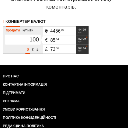
коментарів.
КОНВЕРТЕР ВАЛЮТ
44.56
продати
купити
00
₴
4456
грн
52.09
54
€
85
грн
60.74
36
£
73
$
€
£
грн
ПРО НАС
КОНТАКТНА ІНФОРМАЦІЯ
ПІДТРИМАТИ
РЕКЛАМА
УМОВИ КОРИСТУВАННЯ
ПОЛІТИКА КОНФІДЕНЦІЙНОСТІ
РЕДАКЦІЙНА ПОЛІТИКА