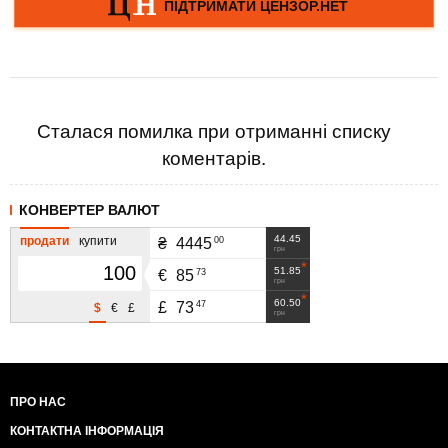
Сталася помилка при отриманні списку
коментарів.
КОНВЕРТЕР ВАЛЮТ
44.45
продати
купити
00
₴
4445
грн
51.85
73
€
85
грн
60.50
47
£
73
$
€
£
грн
ПРО НАС
КОНТАКТНА ІНФОРМАЦІЯ