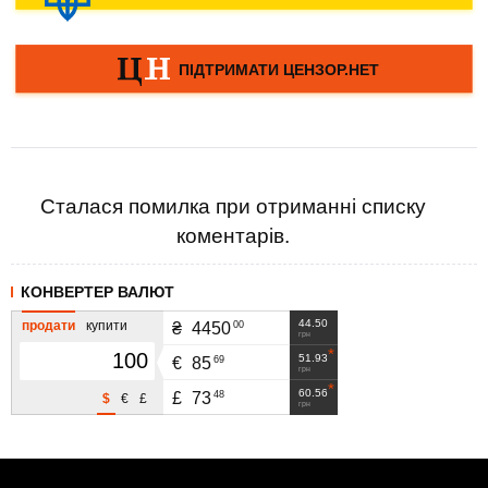
Сталася помилка при отриманні списку
коментарів.
КОНВЕРТЕР ВАЛЮТ
44.50
продати
купити
00
₴
4450
грн
51.93
69
€
85
грн
60.56
48
£
73
$
€
£
грн