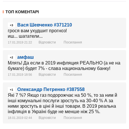
ТОП КОМЕНТАРІ
Вася Шевченко #371210
+3
грося вам ухудшит прогноз!
иш... шататели...
Відповісти
Посилання
17.01.2019 21:22
амфаш
+2
Млять! Да если в 2019 инфляция РЕАЛЬНО (а не на
бумаге) будет 7% - слава национальному банку!
Відповісти
Посилання
17.01.2019 18:56
Олександр Петренко #387558
+1
Які 7 %? Якщо газ подорожчає на 50 %, то за ним й
інші комунальні послуги зростуть на 30-40 % А за
ними зростуть в ціні й інші товари. В 2019 реальна
інфляція в Україні буде не менше ніж 25 %.
Відповісти
Посилання
18.01.2019 02:44