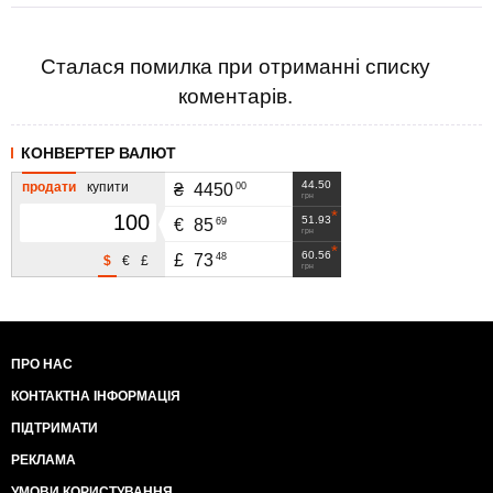
Сталася помилка при отриманні списку
коментарів.
КОНВЕРТЕР ВАЛЮТ
44.50
продати
купити
00
₴
4450
грн
51.93
69
€
85
грн
60.56
48
£
73
$
€
£
грн
ПРО НАС
КОНТАКТНА ІНФОРМАЦІЯ
ПІДТРИМАТИ
РЕКЛАМА
УМОВИ КОРИСТУВАННЯ