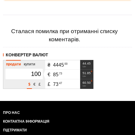
Сталася помилка при отриманні списку
коментарів.
КОНВЕРТЕР ВАЛЮТ
44.45
продати
купити
00
₴
4445
грн
51.85
73
€
85
грн
60.50
47
£
73
$
€
£
грн
ПРО НАС
КОНТАКТНА ІНФОРМАЦІЯ
ПІДТРИМАТИ