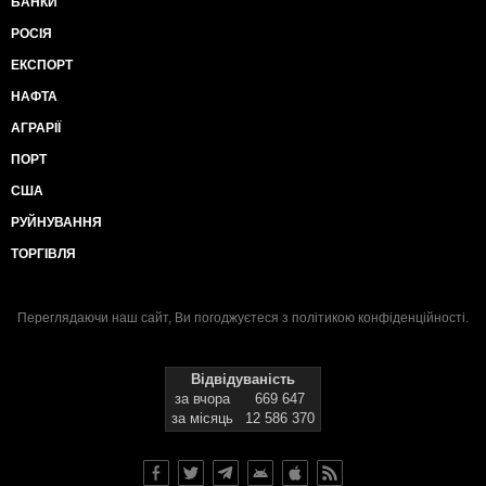
БАНКИ
РОСІЯ
ЕКСПОРТ
НАФТА
АГРАРІЇ
ПОРТ
США
РУЙНУВАННЯ
ТОРГІВЛЯ
Переглядаючи наш сайт, Ви погоджуєтеся з
політикою конфіденційності
.
Відвідуваність
за вчора
669 647
за місяць
12 586 370