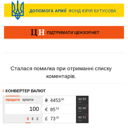
Сталася помилка при отриманні списку
коментарів.
КОНВЕРТЕР ВАЛЮТ
44.53
продати
купити
00
₴
4453
грн
52.06
54
€
85
грн
60.71
35
£
73
$
€
£
грн