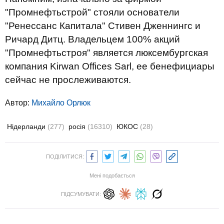
"Промнефтьстрой" стояли основатели
"Ренессанс Капитала" Стивен Дженнингс и
Ричард Дитц. Владельцем 100% акций
"Промнефтьстроя" является люксембургская
компания Kirwan Offices Sarl, ее бенефициары
сейчас не прослеживаются.
Автор:
Михайло Орлюк
Нідерланди
(277)
росія
(16310)
ЮКОС
(28)
ПОДІЛИТИСЯ:
Мені подобається
ПІДСУМУВАТИ: