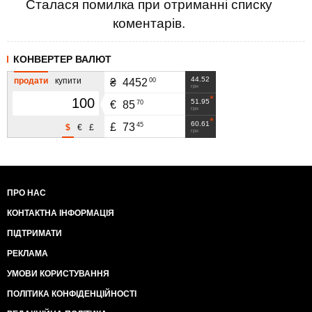
Сталася помилка при отриманні списку
коментарів.
КОНВЕРТЕР ВАЛЮТ
44.52
продати
купити
00
₴
4452
грн
51.95
70
€
85
грн
60.61
45
£
73
$
€
£
грн
ПРО НАС
КОНТАКТНА ІНФОРМАЦІЯ
ПІДТРИМАТИ
РЕКЛАМА
УМОВИ КОРИСТУВАННЯ
ПОЛІТИКА КОНФІДЕНЦІЙНОСТІ