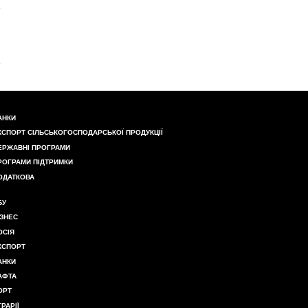
АНКИ
КСПОРТ СІЛЬСЬКОГОСПОДАРСЬКОЇ ПРОДУКЦІЇ
ЕРЖАВНІ ПРОГРАМИ
РОГРАМИ ПІДТРИМКИ
ОДАТКОВА
БУ
ІЗНЕС
ОСІЯ
КСПОРТ
АНКИ
АФТА
ОРТ
ГРАРІЇ