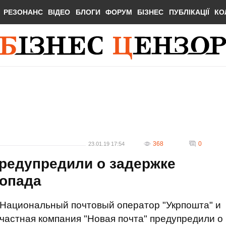
РЕЗОНАНС
ВІДЕО
БЛОГИ
ФОРУМ
БІЗНЕС
ПУБЛІКАЦІЇ
КО
368
0
23.01.19 17:54
редупредили о задержке
гопада
Национальный почтовый оператор "Укрпошта" и
частная компания "Новая почта" предупредили о