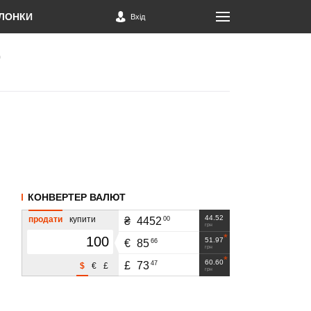
ЛОНКИ
Вхід
КОНВЕРТЕР ВАЛЮТ
44.52
продати
купити
00
₴
4452
грн
51.97
66
€
85
грн
60.60
47
£
73
$
€
£
грн