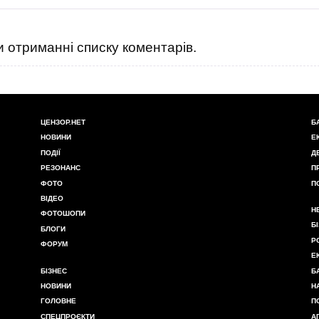
 отриманні списку коментарів.
ЦЕНЗОР.НЕТ
Б
НОВИНИ
Е
ПОДІЇ
Д
РЕЗОНАНС
П
ФОТО
П
ВІДЕО
Н
ФОТОШОПИ
Б
БЛОГИ
Р
ФОРУМ
Е
БІЗНЕС
Б
НОВИНИ
Н
ГОЛОВНЕ
П
СПЕЦПРОЄКТИ
А