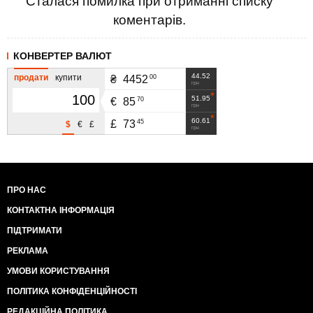
Сталася помилка при отриманні списку
коментарів.
КОНВЕРТЕР ВАЛЮТ
44.52
продати
купити
00
₴
4452
грн
51.95
70
€
85
грн
60.61
45
£
73
$
€
£
грн
ПРО НАС
КОНТАКТНА ІНФОРМАЦІЯ
ПІДТРИМАТИ
РЕКЛАМА
УМОВИ КОРИСТУВАННЯ
ПОЛІТИКА КОНФІДЕНЦІЙНОСТІ
РЕДАКЦІЙНА ПОЛІТИКА