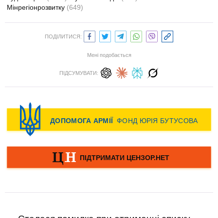
Мінрегіонрозвитку
(649)
ПОДІЛИТИСЯ:
Мені подобається
ПІДСУМУВАТИ: