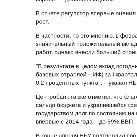
В отчете регулятор впервые оценил
рост.
В частности, по его мнению, в февр
значительный положительный вклад
работ, однако внесли больший отриц
"В результате в целом вклад погод
базовых отраслей – ИФ) за I кварт
0,2 процентных пункта", – указал НБ
Центробанк также отметил, что бла
сальдо бюджета и укрепившейся гр
государством долг по состоянию на
впервые с 2014 года – до 59% ВВП.
В конце апреля НБУ подтвердил про