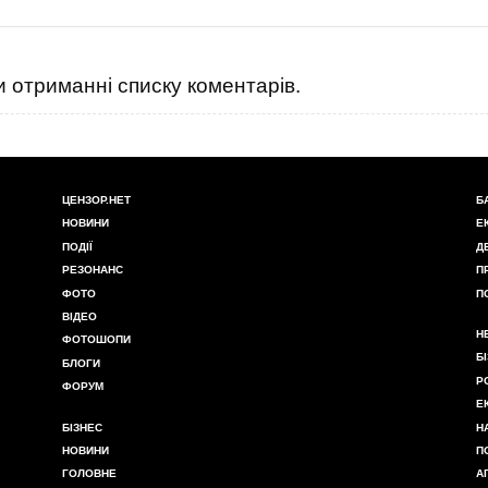
 отриманні списку коментарів.
ЦЕНЗОР.НЕТ
Б
НОВИНИ
Е
ПОДІЇ
Д
РЕЗОНАНС
П
ФОТО
П
ВІДЕО
Н
ФОТОШОПИ
Б
БЛОГИ
Р
ФОРУМ
Е
БІЗНЕС
Н
НОВИНИ
П
ГОЛОВНЕ
А