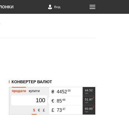
ЛОНКИ
Вхід
КОНВЕРТЕР ВАЛЮТ
44.52
продати
купити
00
₴
4452
грн
51.97
66
€
85
грн
60.60
47
£
73
$
€
£
грн