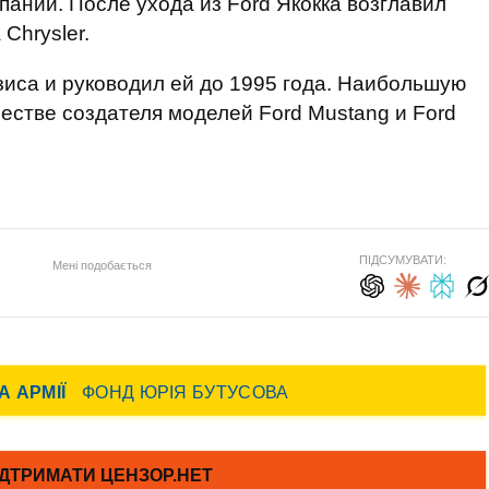
мпании. После ухода из Ford Якокка возглавил
Chrysler.
зиса и руководил ей до 1995 года. Наибольшую
честве создателя моделей Ford Mustang и Ford
ПІДСУМУВАТИ:
Мені подобається