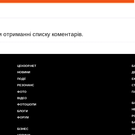
 отриманні списку коментарів.
ЦЕНЗОР.НЕТ
Б
НОВИНИ
Д
ПОДІЇ
Е
РЕЗОНАНС
С
ФОТО
П
ВІДЕО
Б
ФОТОШОПИ
Н
БЛОГИ
Р
ФОРУМ
Б
БІЗНЕС
Н