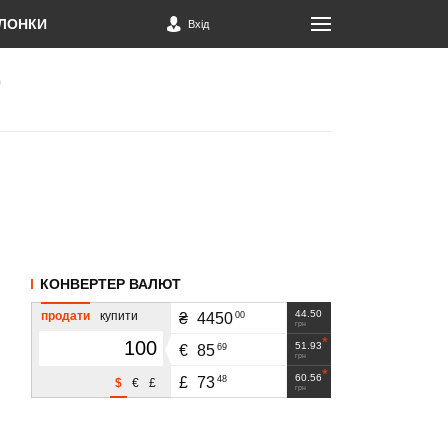
ЛОНКИ
Вхід
КОНВЕРТЕР ВАЛЮТ
44.50
продати
купити
00
₴
4450
грн
51.93
69
€
85
грн
60.56
48
£
73
$
€
£
грн