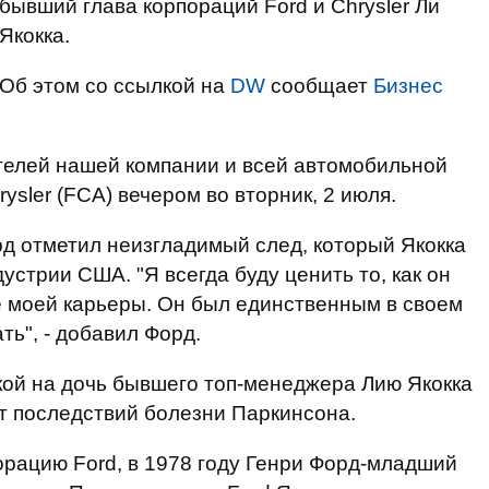
бывший глава корпораций Ford и Chrysler Ли
Якокка.
Об этом со ссылкой на
DW
сообщает
Бизнес
телей нашей компании и всей автомобильной
rysler (FCA) вечером во вторник, 2 июля.
рд отметил неизгладимый след, который Якокка
устрии США. "Я всегда буду ценить то, как он
е моей карьеры. Он был единственным в своем
ать", - добавил Форд.
лкой на дочь бывшего топ-менеджера Лию Якокка
от последствий болезни Паркинсона.
порацию Ford, в 1978 году Генри Форд-младший