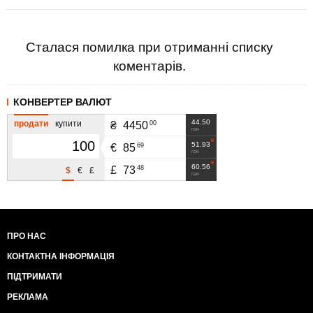
Сталася помилка при отриманні списку
коментарів.
КОНВЕРТЕР ВАЛЮТ
44.50
продати
купити
00
₴
4450
грн
51.93
69
€
85
грн
60.56
48
£
73
$
€
£
грн
ПРО НАС
КОНТАКТНА ІНФОРМАЦІЯ
ПІДТРИМАТИ
РЕКЛАМА