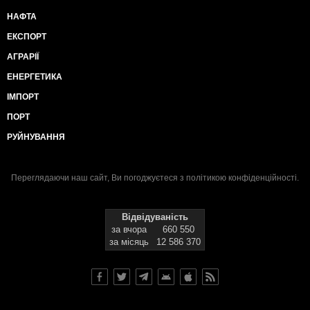
НАФТА
ЕКСПОРТ
АГРАРІЇ
ЕНЕРГЕТИКА
ІМПОРТ
ПОРТ
РУЙНУВАННЯ
Переглядаючи наш сайт, Ви погоджуєтеся з
політикою конфіденційності
.
Відвідуваність
за вчора
660 550
за місяць
12 586 370