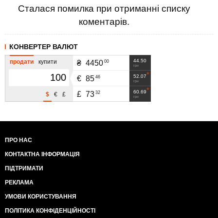
Сталася помилка при отриманні списку
коментарів.
КОНВЕРТЕР ВАЛЮТ
44.50
продати
купити
00
₴
4450
грн
52.07
46
€
85
грн
60.69
32
£
73
$
€
£
грн
ПРО НАС
КОНТАКТНА ІНФОРМАЦІЯ
ПІДТРИМАТИ
РЕКЛАМА
УМОВИ КОРИСТУВАННЯ
ПОЛІТИКА КОНФІДЕНЦІЙНОСТІ