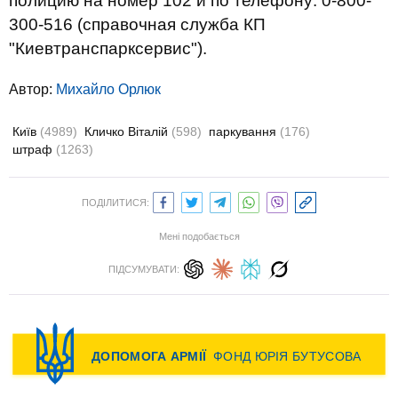
полицию на номер 102 и по телефону: 0-800-
300-516 (справочная служба КП
"Киевтранспарксервис").
Автор:
Михайло Орлюк
Київ
(4989)
Кличко Віталій
(598)
паркування
(176)
штраф
(1263)
ПОДІЛИТИСЯ:
Мені подобається
ПІДСУМУВАТИ: