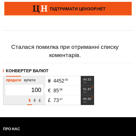
Сталася помилка при отриманні списку
коментарів.
КОНВЕРТЕР ВАЛЮТ
44.52
продати
купити
00
₴
4452
грн
51.97
66
€
85
грн
60.60
47
£
73
$
€
£
грн
ПРО НАС