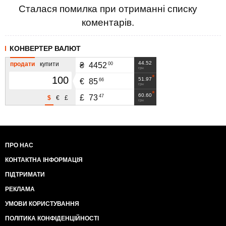
Сталася помилка при отриманні списку
коментарів.
КОНВЕРТЕР ВАЛЮТ
44.52
продати
купити
00
₴
4452
грн
51.97
66
€
85
грн
60.60
47
£
73
$
€
£
грн
ПРО НАС
КОНТАКТНА ІНФОРМАЦІЯ
ПІДТРИМАТИ
РЕКЛАМА
УМОВИ КОРИСТУВАННЯ
ПОЛІТИКА КОНФІДЕНЦІЙНОСТІ