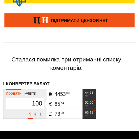
Сталася помилка при отриманні списку
коментарів.
КОНВЕРТЕР ВАЛЮТ
44.53
продати
купити
00
₴
4453
грн
52.06
54
€
85
грн
60.71
35
£
73
$
€
£
грн