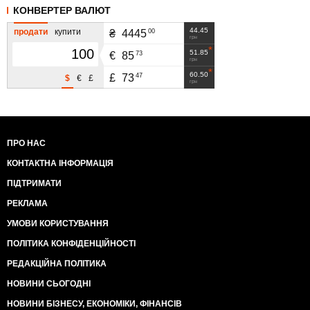
КОНВЕРТЕР ВАЛЮТ
44.45
продати
купити
00
₴
4445
грн
51.85
73
€
85
грн
60.50
47
£
73
$
€
£
грн
ПРО НАС
КОНТАКТНА ІНФОРМАЦІЯ
ПІДТРИМАТИ
РЕКЛАМА
УМОВИ КОРИСТУВАННЯ
ПОЛІТИКА КОНФІДЕНЦІЙНОСТІ
РЕДАКЦІЙНА ПОЛІТИКА
НОВИНИ СЬОГОДНІ
НОВИНИ БІЗНЕСУ, ЕКОНОМІКИ, ФІНАНСІВ