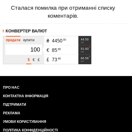
Сталася помилка при отриманні списку
коментарів.
КОНВЕРТЕР ВАЛЮТ
44.50
продати
купити
00
₴
4450
грн
51.93
69
€
85
грн
60.56
48
£
73
$
€
£
грн
ПРО НАС
КОНТАКТНА ІНФОРМАЦІЯ
ПІДТРИМАТИ
РЕКЛАМА
УМОВИ КОРИСТУВАННЯ
ПОЛІТИКА КОНФІДЕНЦІЙНОСТІ