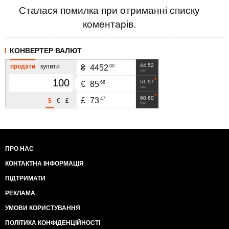
Сталася помилка при отриманні списку
коментарів.
КОНВЕРТЕР ВАЛЮТ
44.52
продати
купити
00
₴
4452
грн
51.97
66
€
85
грн
60.60
47
£
73
$
€
£
грн
ПРО НАС
КОНТАКТНА ІНФОРМАЦІЯ
ПІДТРИМАТИ
РЕКЛАМА
УМОВИ КОРИСТУВАННЯ
ПОЛІТИКА КОНФІДЕНЦІЙНОСТІ