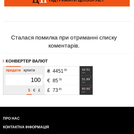
Сталася помилка при отриманні списку
коментарів.
КОНВЕРТЕР ВАЛЮТ
44.51
продати
купити
00
₴
4451
грн
51.89
78
€
85
грн
60.60
45
£
73
$
€
£
грн
ПРО НАС
КОНТАКТНА ІНФОРМАЦІЯ