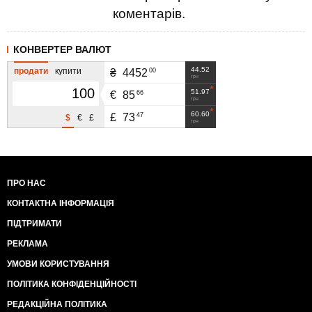
коментарів.
КОНВЕРТЕР ВАЛЮТ
44.52
продати
купити
00
₴
4452
грн
51.97
66
€
85
грн
60.60
47
£
73
$
€
£
грн
ПРО НАС
КОНТАКТНА ІНФОРМАЦІЯ
ПІДТРИМАТИ
РЕКЛАМА
УМОВИ КОРИСТУВАННЯ
ПОЛІТИКА КОНФІДЕНЦІЙНОСТІ
РЕДАКЦІЙНА ПОЛІТИКА