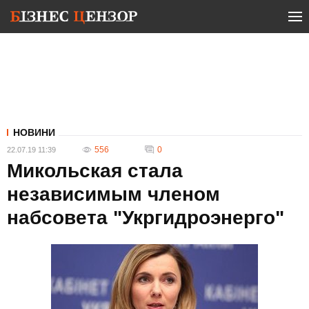
НОВИНИ
556
0
22.07.19 11:39
Микольская стала
независимым членом
набсовета "Укргидроэнерго"