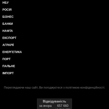
НБУ
РОСІЯ
БІЗНЕС
БАНКИ
НАФТА
ЕКСПОРТ
АГРАРІЇ
ЕНЕРГЕТИКА
ПОРТ
ПАЛЬНЕ
ІМПОРТ
Переглядаючи наш сайт, Ви погоджуєтеся з
політикою конфіденційності
.
Відвідуваність
за вчора
657 660