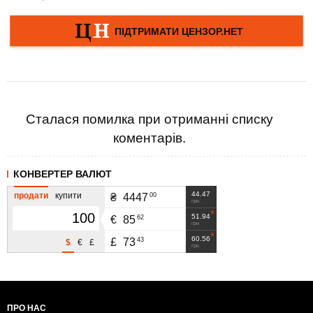
Сталася помилка при отриманні списку
коментарів.
КОНВЕРТЕР ВАЛЮТ
44.47
продати
купити
00
₴
4447
грн
51.94
62
€
85
грн
60.56
43
£
73
$
€
£
грн
ПРО НАС