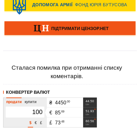
Сталася помилка при отриманні списку
коментарів.
КОНВЕРТЕР ВАЛЮТ
44.50
продати
купити
00
₴
4450
грн
51.93
69
€
85
грн
60.56
48
£
73
$
€
£
грн