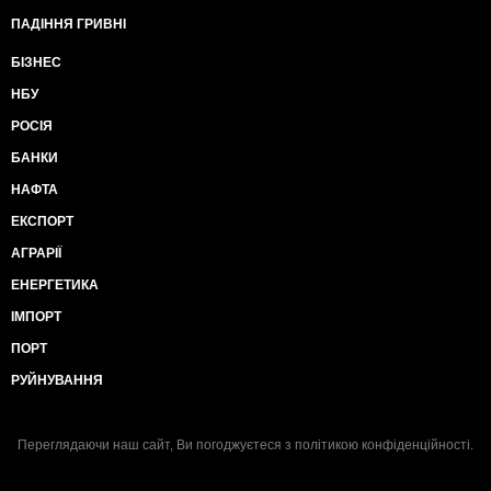
ПАДІННЯ ГРИВНІ
БІЗНЕС
НБУ
РОСІЯ
БАНКИ
НАФТА
ЕКСПОРТ
АГРАРІЇ
ЕНЕРГЕТИКА
ІМПОРТ
ПОРТ
РУЙНУВАННЯ
Переглядаючи наш сайт, Ви погоджуєтеся з
політикою конфіденційності
.