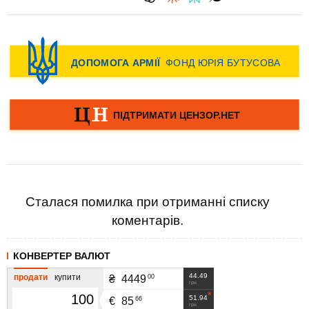
Сталася помилка при отриманні списку
коментарів.
КОНВЕРТЕР ВАЛЮТ
44.49
продати
купити
00
₴
4449
грн
51.94
66
€
85
грн