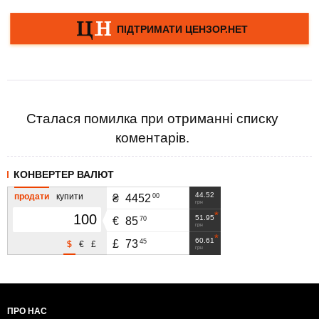
Сталася помилка при отриманні списку
коментарів.
КОНВЕРТЕР ВАЛЮТ
44.52
продати
купити
00
₴
4452
грн
51.95
70
€
85
грн
60.61
45
£
73
$
€
£
грн
ПРО НАС