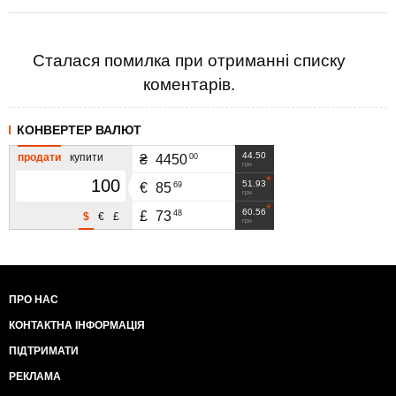
Сталася помилка при отриманні списку
коментарів.
КОНВЕРТЕР ВАЛЮТ
44.50
продати
купити
00
₴
4450
грн
51.93
69
€
85
грн
60.56
48
£
73
$
€
£
грн
ПРО НАС
КОНТАКТНА ІНФОРМАЦІЯ
ПІДТРИМАТИ
РЕКЛАМА