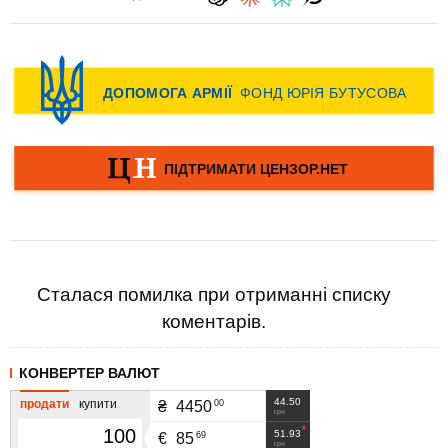
Сталася помилка при отриманні списку
коментарів.
КОНВЕРТЕР ВАЛЮТ
44.50
продати
купити
00
₴
4450
грн
51.93
69
€
85
грн