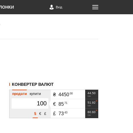
ЛОНКИ
Вхід
КОНВЕРТЕР ВАЛЮТ
44.50
продати
купити
00
₴
4450
грн
51.92
71
€
85
грн
60.60
43
£
73
$
€
£
грн