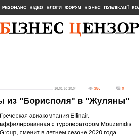
РЕЗОНАНС
ВІДЕО
БЛОГИ
ФОРУМ
БІЗНЕС
ПУБЛІКАЦІЇ
КО
386
0
16.01.20 20:04
сы из "Борисполя" в "Жуляны"
Греческая авиакомпания Ellinair,
аффилированная с туроператором Mouzenidis
Group, сменит в летнем сезоне 2020 года