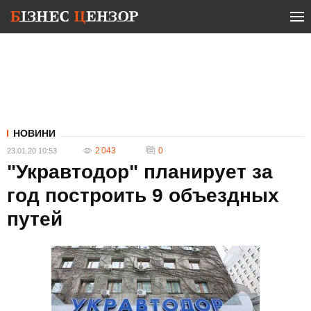
НОВИНИ
2 043
0
23.01.20 10:53
"Укравтодор" планирует за
год построить 9 объездных
путей