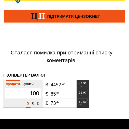
Сталася помилка при отриманні списку
коментарів.
КОНВЕРТЕР ВАЛЮТ
44.52
продати
купити
00
₴
4452
грн
51.97
66
€
85
грн
60.60
47
£
73
$
€
£
грн