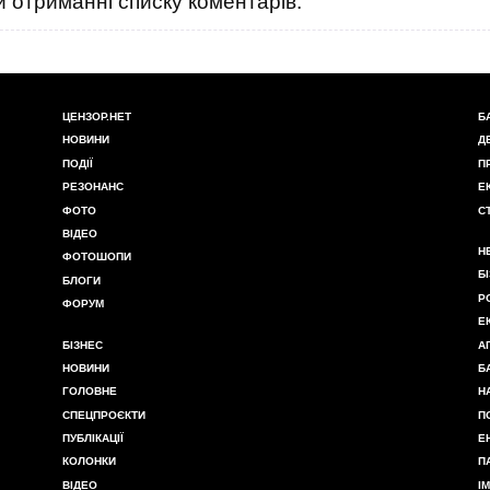
 отриманні списку коментарів.
ЦЕНЗОР.НЕТ
Б
НОВИНИ
Д
ПОДІЇ
П
РЕЗОНАНС
Е
ФОТО
С
ВІДЕО
Н
ФОТОШОПИ
Б
БЛОГИ
Р
ФОРУМ
Е
БІЗНЕС
А
НОВИНИ
Б
ГОЛОВНЕ
Н
СПЕЦПРОЄКТИ
П
ПУБЛІКАЦІЇ
Е
КОЛОНКИ
П
ВІДЕО
І