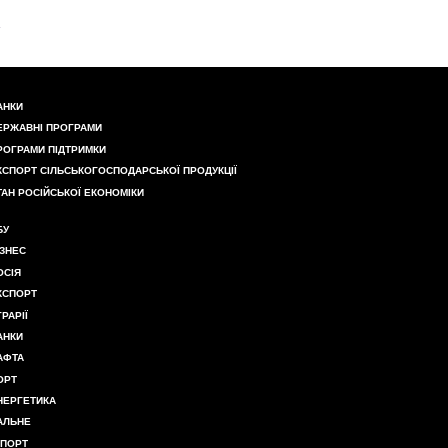
АНКИ
ЕРЖАВНІ ПРОГРАМИ
РОГРАМИ ПІДТРИМКИ
КСПОРТ СІЛЬСЬКОГОСПОДАРСЬКОЇ ПРОДУКЦІЇ
ТАН РОСІЙСЬКОЇ ЕКОНОМІКИ
БУ
ІЗНЕС
ОСІЯ
КСПОРТ
ГРАРІЇ
АНКИ
АФТА
ОРТ
НЕРГЕТИКА
АЛЬНЕ
МПОРТ