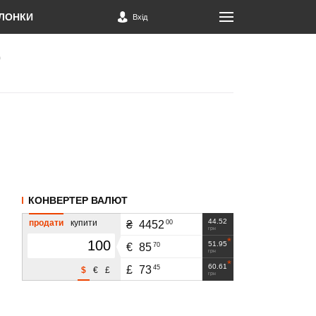
ЛОНКИ
Вхід
КОНВЕРТЕР ВАЛЮТ
44.52
продати
купити
00
₴
4452
грн
51.95
70
€
85
грн
60.61
45
£
73
$
€
£
грн