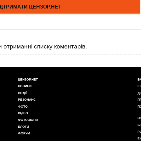
 отриманні списку коментарів.
ЦЕНЗОР.НЕТ
Б
НОВИНИ
Е
ПОДІЇ
Д
РЕЗОНАНС
П
ФОТО
П
ВІДЕО
Н
ФОТОШОПИ
Б
БЛОГИ
Р
ФОРУМ
Е