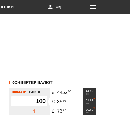
ЛОНКИ
Вхід
КОНВЕРТЕР ВАЛЮТ
44.52
продати
купити
00
₴
4452
грн
51.97
66
€
85
грн
60.60
47
£
73
$
€
£
грн