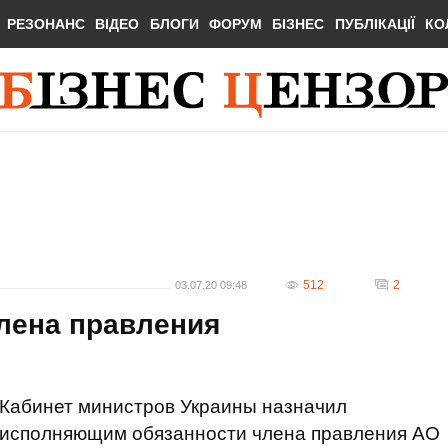
РЕЗОНАНС
ВІДЕО
БЛОГИ
ФОРУМ
БІЗНЕС
ПУБЛІКАЦІЇ
КО
512
2
03.07.20 09:48
члена правления
Кабинет министров Украины назначил
исполняющим обязанности члена правления АО