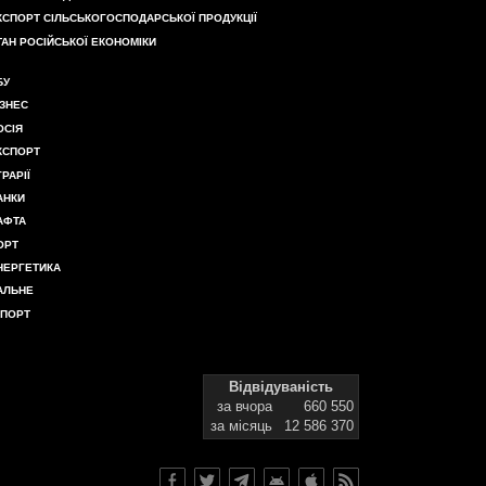
КСПОРТ СІЛЬСЬКОГОСПОДАРСЬКОЇ ПРОДУКЦІЇ
ТАН РОСІЙСЬКОЇ ЕКОНОМІКИ
БУ
ІЗНЕС
ОСІЯ
КСПОРТ
ГРАРІЇ
АНКИ
АФТА
ОРТ
НЕРГЕТИКА
АЛЬНЕ
МПОРТ
Відвідуваність
за вчора
660 550
за місяць
12 586 370