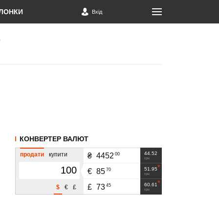
ЛОНКИ
Вхід
КОНВЕРТЕР ВАЛЮТ
44.52
продати
купити
00
₴
4452
грн
51.95
70
€
85
грн
60.61
45
£
73
$
€
£
грн