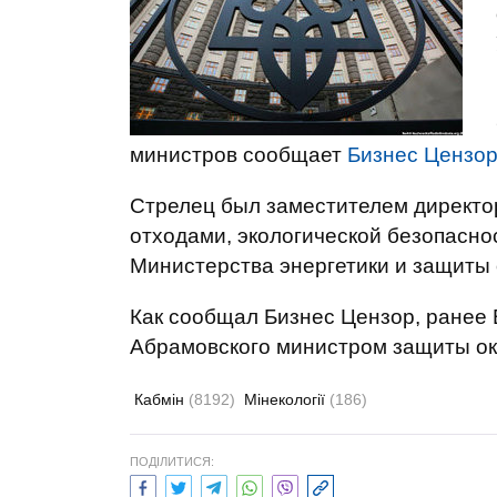
министров сообщает
Бизнес Цензо
Стрелец был заместителем директо
отходами, экологической безопаснос
Министерства энергетики и защиты
Как сообщал Бизнес Цензор, ранее
Абрамовского министром защиты о
Кабмін
(8192)
Мінекології
(186)
ПОДІЛИТИСЯ: