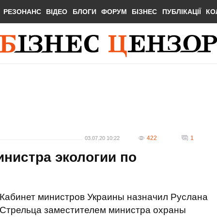
РЕЗОНАНС
ВІДЕО
БЛОГИ
ФОРУМ
БІЗНЕС
ПУБЛІКАЦІЇ
КО
422
1
03.07.20 10:22
нистра экологии по
Кабинет министров Украины назначил Руслана
Стрельца заместителем министра охраны