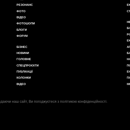
РЕЗОНАНС
Е
ФОТО
С
ВІДЕО
Н
ФОТОШОПИ
Б
БЛОГИ
Р
ФОРУМ
Е
БІЗНЕС
А
НОВИНИ
Б
ГОЛОВНЕ
Н
СПЕЦПРОЄКТИ
П
ПУБЛІКАЦІЇ
Е
КОЛОНКИ
П
ВІДЕО
І
даючи наш сайт, Ви погоджуєтеся з
політикою конфіденційності
.