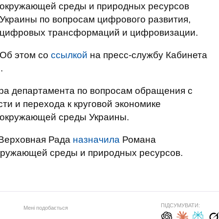
окружающей среды и природных ресурсов
Украины по вопросам цифрового развития,
цифровых трансформаций и цифровизации.
Об этом со
ссылкой
на пресс-службу Кабинета
р
.
ра департамента по вопросам обращения с
ти и перехода к круговой экономике
 окружающей среды Украины.
 Верховная Рада
назначила
Романа
кружающей среды и природных ресурсов.
ПІДСУМУВАТИ:
Мені подобається