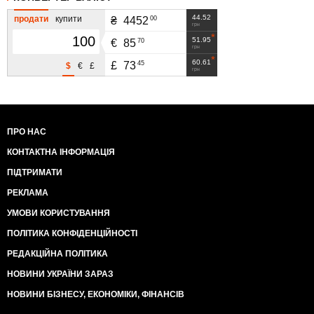
44.52
продати
купити
00
₴
4452
грн
51.95
70
€
85
грн
60.61
45
£
73
$
€
£
грн
ПРО НАС
КОНТАКТНА ІНФОРМАЦІЯ
ПІДТРИМАТИ
РЕКЛАМА
УМОВИ КОРИСТУВАННЯ
ПОЛІТИКА КОНФІДЕНЦІЙНОСТІ
РЕДАКЦІЙНА ПОЛІТИКА
НОВИНИ УКРАЇНИ ЗАРАЗ
НОВИНИ БІЗНЕСУ, ЕКОНОМІКИ, ФІНАНСІВ